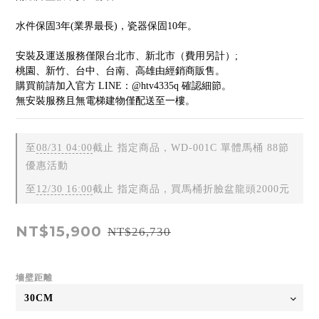
水件保固3年(業界最長)，瓷器保固10年。
安裝及運送服務僅限台北市、新北市（費用另計）;
桃園、新竹、台中、台南、高雄由經銷商販售。
購買前請加入官方 LINE：@htv4335q 確認細節。
無安裝服務且無電梯建物僅配送至一樓。
至
08/31 04:00
截止
指定商品，WD-001C 單體馬桶 88節
優惠活動
至
12/30 16:00
截止
指定商品，買馬桶折臉盆龍頭2000元
NT$15,900
NT$26,730
墻壁距離