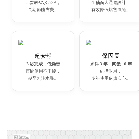
比普級省水 50%，
全釉面大通道設計，
長期節能省費。
有效降低堵塞風險。
超安靜
保固長
3 秒完成，低噪音
水件 3 年・陶瓷 10 年
夜間使用不干擾，
結構耐用，
幾乎無沖水聲。
多年使用依然安心。