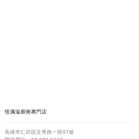
恆滿溢廚衛專門店
高雄市仁武區文學路一段91號