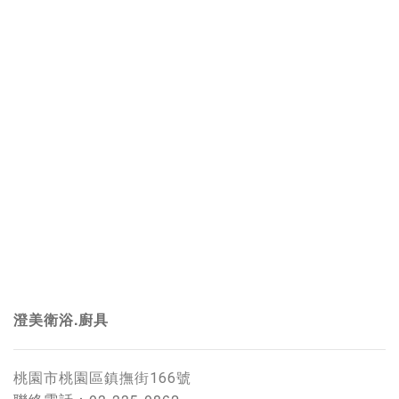
澄美衛浴.廚具
桃園市桃園區鎮撫街166號